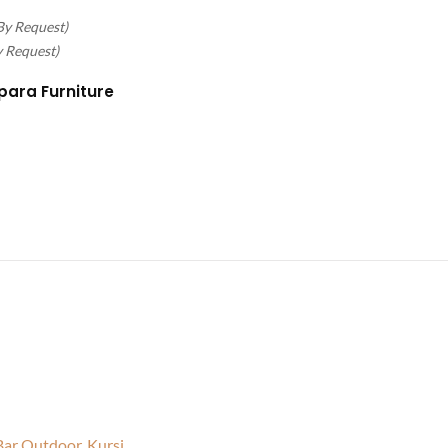
By Request)
y Request)
para Furniture
Bar Outdoor
,
Kursi