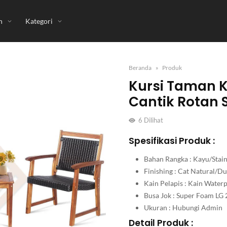
n
Kategori
Beranda
Produk
Kursi Taman K
Cantik Rotan S
6
Dilihat
Spesifikasi Produk :
Bahan Rangka : Kayu/Stain
Finishing : Cat Natural/
Kain Pelapis : Kain Wate
Busa Jok : Super Foam LG 
Ukuran : Hubungi Admin
Detail Produk :