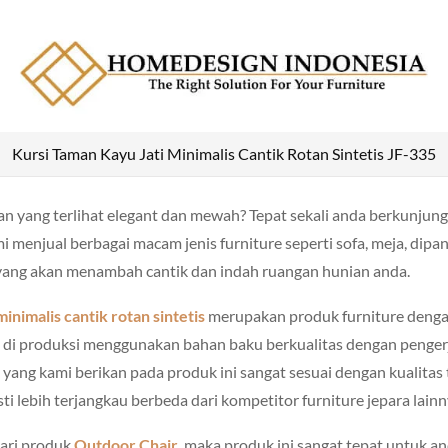
Kursi Taman Kayu Jati Minimalis Cantik Rotan Sintetis JF-335
n yang terlihat elegant dan mewah? Tepat sekali anda berkunjung
mi menjual berbagai macam jenis furniture seperti sofa, meja, dipa
yang akan menambah cantik dan indah ruangan hunian anda.
inimalis cantik rotan sintetis
merupakan produk furniture denga
ni di produksi menggunakan bahan baku berkualitas dengan penger
a yang kami berikan pada produk ini sangat sesuai dengan kualitas
ti lebih terjangkau berbeda dari kompetitor furniture jepara lainn
ari produk
Outdoor Chair
, maka produk ini sangat tepat untuk and