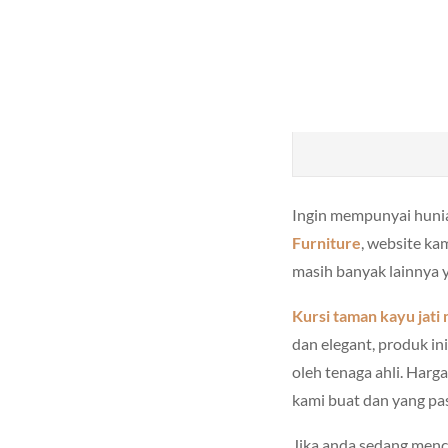
Ingin mempunyai hunia
Furniture
, website ka
masih banyak lainnya 
Kursi taman kayu jati
m
dan elegant, produk i
oleh tenaga ahli. Harg
kami buat dan yang pas
Jika anda sedang menc