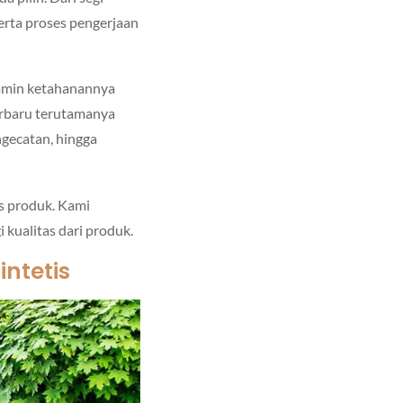
erta proses pengerjaan
jamin ketahanannya
erbaru terutamanya
ngecatan, hingga
as produk. Kami
kualitas dari produk.
intetis