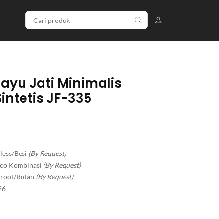
ayu Jati Minimalis
intetis JF-335
less/Besi
(By Request)
Duco Kombinasi
(By Request)
rproof/Rotan
(By Request)
26