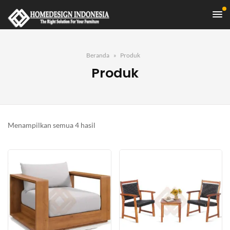
Beranda
Produk
Produk
Diurutkan
Menampilkan semua 4 hasil
menurut
yang
terbaru