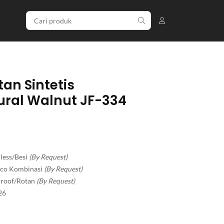
tan Sintetis
ural Walnut JF-334
less/Besi
(By Request)
Duco Kombinasi
(By Request)
rproof/Rotan
(By Request)
26