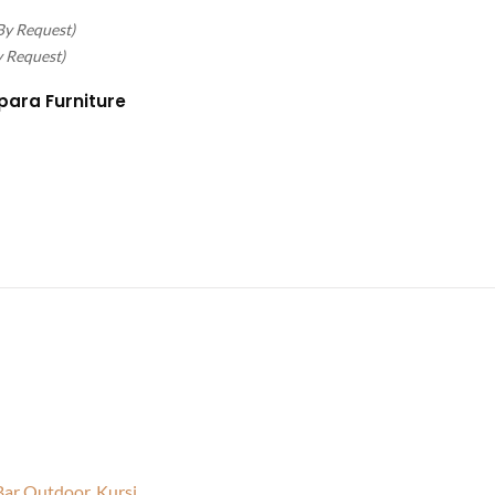
By Request)
y Request)
para Furniture
Bar Outdoor
,
Kursi