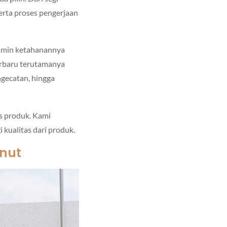
erta proses pengerjaan
jamin ketahanannya
erbaru terutamanya
ngecatan, hingga
as produk. Kami
kualitas dari produk.
lnut