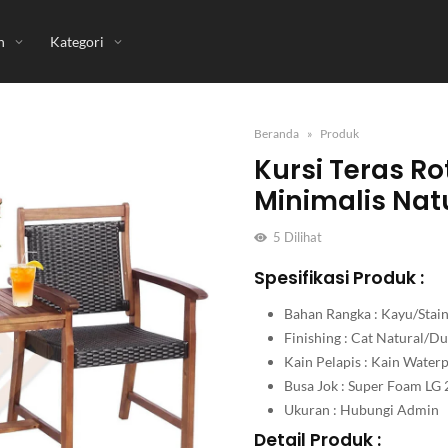
n
Kategori
Beranda
Produk
Kursi Teras Ro
Minimalis Nat
5
Dilihat
Spesifikasi Produk :
Bahan Rangka : Kayu/Stain
Finishing : Cat Natural/
Kain Pelapis : Kain Wate
Busa Jok : Super Foam LG 
Ukuran : Hubungi Admin
Detail Produk :