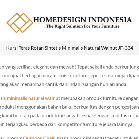
Kursi Teras Rotan Sintetis Minimalis Natural Walnut JF-334
n yang terlihat elegant dan mewah? Tepat sekali anda berkunjung
mi menjual berbagai macam jenis furniture seperti sofa, meja, dipa
yang akan menambah cantik dan indah ruangan hunian anda.
tis minimalis natural walnut
merupakan produk furniture dengan
 produksi menggunakan bahan baku berkualitas dengan pengerjaan 
g kami berikan pada produk ini sangat sesuai dengan kualitas ter
bih terjangkau berbeda dari kompetitor furniture jepara lainnya.
ari produk
Outdoor Chair
, maka produk ini sangat tepat untuk and