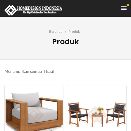
Beranda
Produk
Produk
Diurutkan
Menampilkan semua 4 hasil
menurut
yang
terbaru