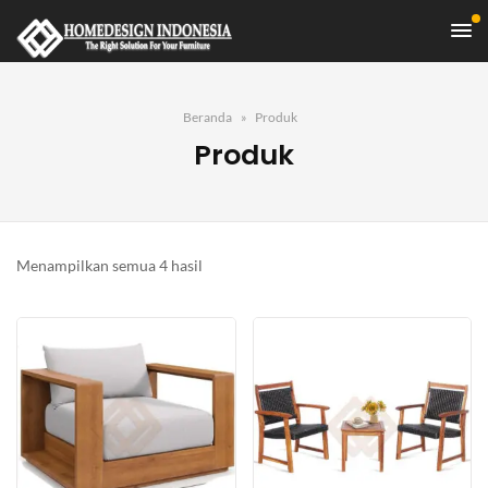
Beranda
Produk
Produk
Diurutkan
Menampilkan semua 4 hasil
menurut
yang
terbaru