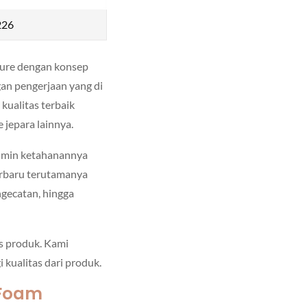
226
ure dengan konsep
gan pengerjaan yang di
kualitas terbaik
 jepara lainnya.
jamin ketahanannya
erbaru terutamanya
ngecatan, hingga
as produk. Kami
kualitas dari produk.
 Foam