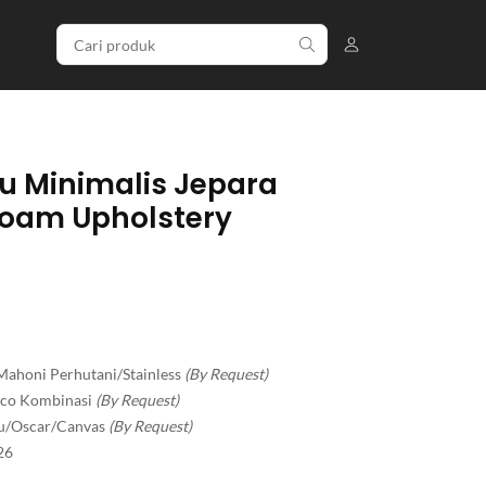
u Minimalis Jepara
Foam Upholstery
Mahoni Perhutani/Stainless
(By Request)
Duco Kombinasi
(By Request)
dru/Oscar/Canvas
(By Request)
26