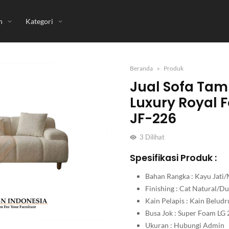
n
Kategori
Beranda
Produk
Jual Sofa Tam
Luxury Royal 
JF-226
3
Dilihat
Spesifikasi Produk :
Bahan Rangka : Kayu Jati/
Finishing : Cat Natural/
Kain Pelapis : Kain Belu
Busa Jok : Super Foam LG 
Ukuran : Hubungi Admin