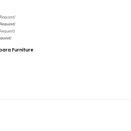
Request)
Request)
 Request)
quest)
para Furniture