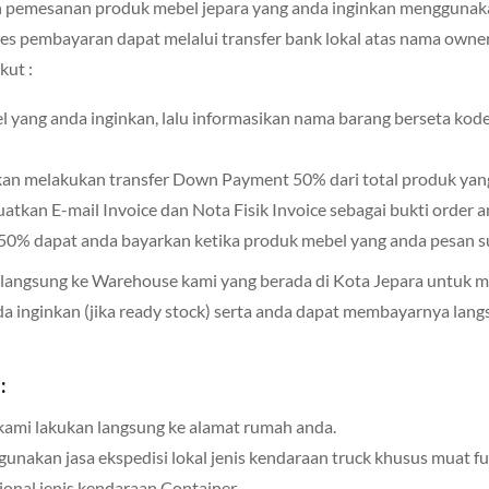
pemesanan produk mebel jepara yang anda inginkan menggunakan
es pembayaran dapat melalui transfer bank lokal atas nama owne
kut :
el yang anda inginkan, lalu informasikan nama barang berseta ko
hkan melakukan transfer Down Payment 50% dari total produk yan
kan E-mail Invoice dan Nota Fisik Invoice sebagai bukti order 
0% dapat anda bayarkan ketika produk mebel yang anda pesan sud
 langsung ke Warehouse kami yang berada di Kota Jepara untuk 
a inginkan (jika ready stock) serta anda dapat membayarnya lang
:
kami lakukan langsung ke alamat rumah anda.
nakan jasa ekspedisi lokal jenis kendaraan truck khusus muat fu
sional jenis kendaraan Container.