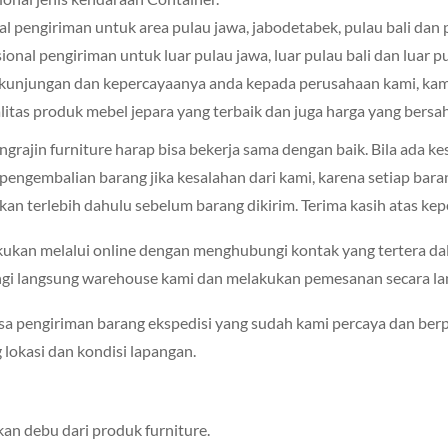
kal pengiriman untuk area pulau jawa, jabodetabek, pulau bali dan
sional pengiriman untuk luar pulau jawa, luar pulau bali dan luar 
s kunjungan dan kepercayaanya anda kepada perusahaan kami, kam
tas produk mebel jepara yang terbaik dan juga harga yang bersa
rajin furniture harap bisa bekerja sama dengan baik. Bila ada ke
pengembalian barang jika kesalahan dari kami, karena setiap bar
an terlebih dahulu sebelum barang dikirim. Terima kasih atas ke
ukan melalui online dengan menghubungi kontak yang tertera da
gi langsung warehouse kami dan melakukan pemesanan secara la
a pengiriman barang ekspedisi yang sudah kami percaya dan be
lokasi dan kondisi lapangan.
an debu dari produk furniture.