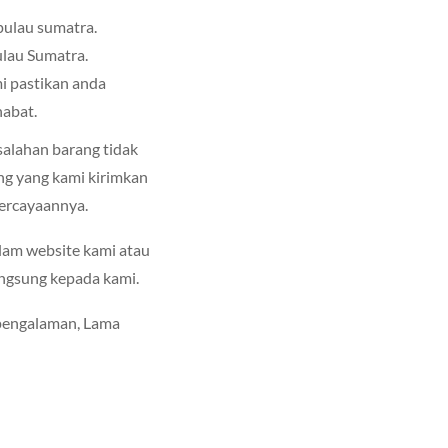
 pulau sumatra.
pulau Sumatra.
i pastikan anda
habat.
salahan barang tidak
ang yang kami kirimkan
percayaannya.
lam website kami atau
ngsung kepada kami.
rpengalaman, Lama