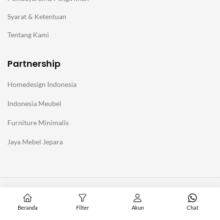
Syarat & Ketentuan
Tentang Kami
Partnership
Homedesign Indonesia
Indonesia Meubel
Furniture Minimalis
Jaya Mebel Jepara
@Copyright Furniture Jepara Minimalis Modern. Affiliate with
Homedesign Indonesia
Beranda
Filter
Akun
Chat