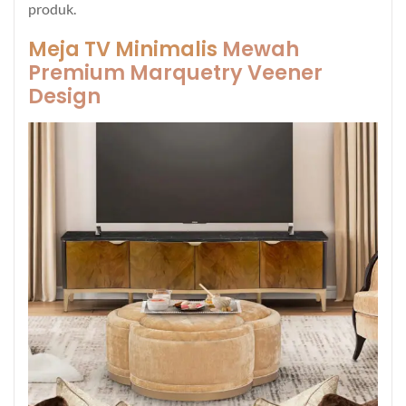
produk.
Meja TV Minimalis
Mewah
Premium Marquetry Veener
Design