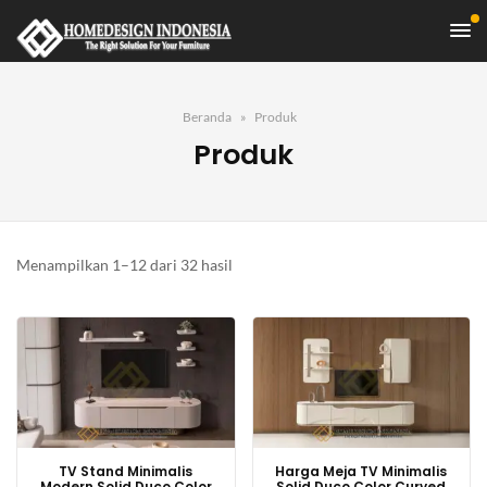
Beranda
Produk
Produk
Diurutkan
Menampilkan 1–12 dari 32 hasil
menurut
yang
terbaru
TV Stand Minimalis
Harga Meja TV Minimalis
Modern Solid Duco Color
Solid Duco Color Curved