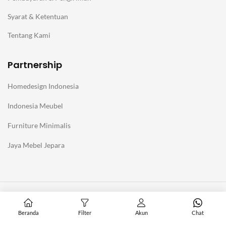
Syarat & Ketentuan
Tentang Kami
Partnership
Homedesign Indonesia
Indonesia Meubel
Furniture Minimalis
Jaya Mebel Jepara
@Copyright Furniture Jepara Minimalis Modern. Affiliate with
Homedesign Indonesia
Beranda
Filter
Akun
Chat