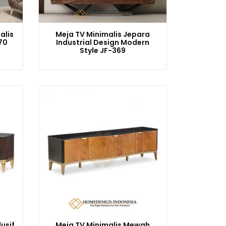
alis
Meja TV Minimalis Jepara
70
Industrial Design Modern
Style JF-369
usif
Meja TV Minimalis Mewah