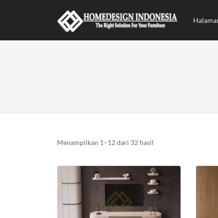
Halama
Diurutkan
Menampilkan 1–12 dari 32 hasil
menurut
yang
terbaru