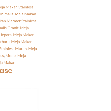
ja Makan Stainless
,
inimalis
,
Meja Makan
an Marmer Stainless
,
lis Granit
,
Meja
 Jepara
,
Meja Makan
erbaru
,
Meja Makan
Stainless Murah
,
Meja
ess
,
Model Meja
ja Makan
base