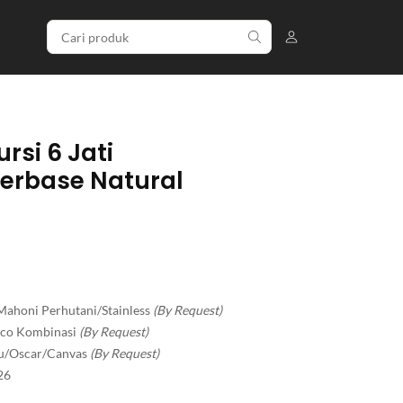
rsi 6 Jati
erbase Natural
Mahoni Perhutani/Stainless
(By Request)
Duco Kombinasi
(By Request)
dru/Oscar/Canvas
(By Request)
26