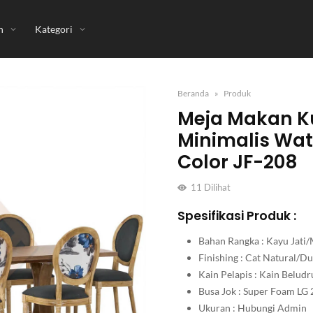
n
Kategori
Beranda
Produk
Meja Makan Ku
Minimalis Wat
Color JF-208
11
Dilihat
Spesifikasi Produk :
Bahan Rangka : Kayu Jati/
Finishing : Cat Natural/
Kain Pelapis : Kain Belu
Busa Jok : Super Foam LG 
Ukuran : Hubungi Admin