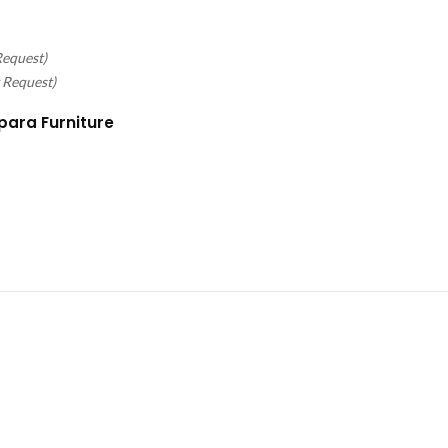
Request)
 Request)
para Furniture