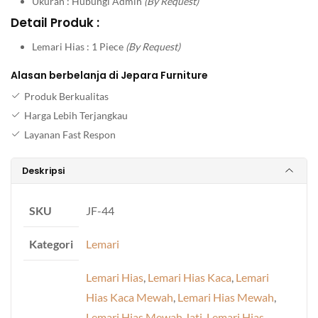
Ukuran : Hubungi Admin
(By Request)
Detail Produk :
Lemari Hias : 1 Piece
(By Request)
Alasan berbelanja di Jepara Furniture
Produk Berkualitas
Harga Lebih Terjangkau
Layanan Fast Respon
Deskripsi
SKU
JF-44
Kategori
Lemari
Lemari Hias
,
Lemari Hias Kaca
,
Lemari
Hias Kaca Mewah
,
Lemari Hias Mewah
,
Lemari Hias Mewah Jati
,
Lemari Hias