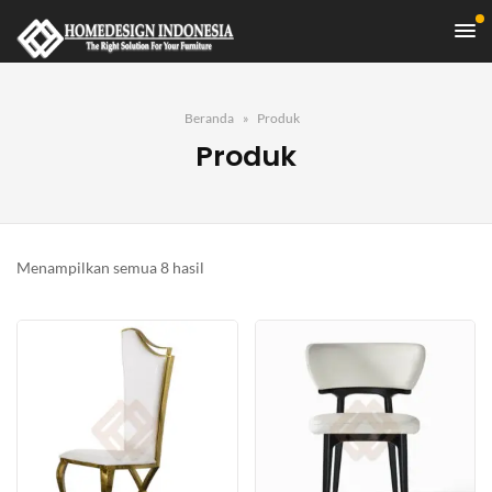
Beranda
Produk
Produk
Diurutkan
Menampilkan semua 8 hasil
menurut
yang
terbaru