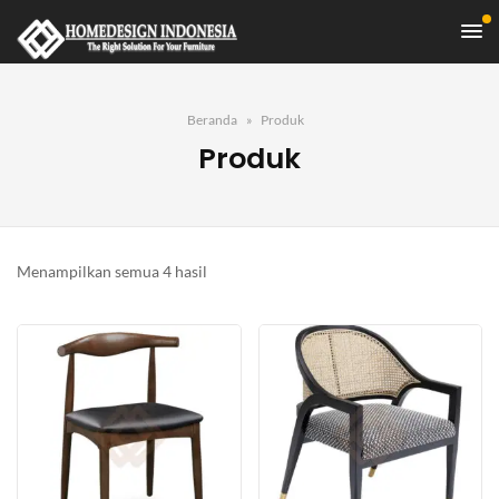
Beranda
Produk
Produk
Diurutkan
Menampilkan semua 4 hasil
menurut
yang
terbaru