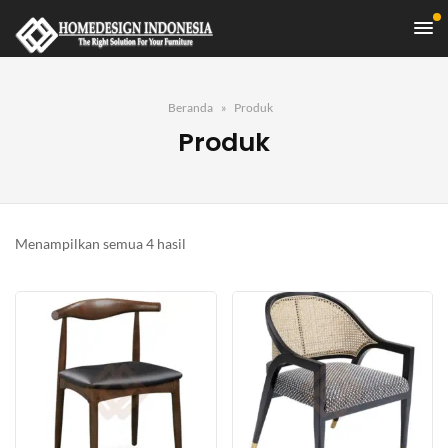
Beranda
Produk
Produk
Diurutkan
Menampilkan semua 4 hasil
menurut
yang
terbaru