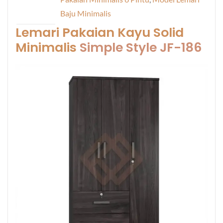
Baju Minimalis
Lemari Pakaian Kayu Solid
Minimalis
Simple Style JF-186