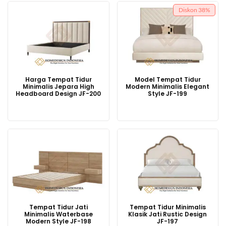
Diskon
38%
Harga Tempat Tidur
Model Tempat Tidur
Minimalis Jepara High
Modern Minimalis Elegant
Headboard Design JF-200
Style JF-199
Harga
Harga
aslinya
saat
adalah:
ini
Rp13,000,000.
adalah:
Rp8,000,000.
Tempat Tidur Jati
Tempat Tidur Minimalis
Minimalis Waterbase
Klasik Jati Rustic Design
Modern Style JF-198
JF-197