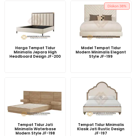
Diskon
38%
Harga Tempat Tidur
Model Tempat Tidur
Minimalis Jepara High
Modern Minimalis Elegant
Headboard Design JF-200
Style JF-199
Harga
Harga
aslinya
saat
adalah:
ini
Rp13,000,000.
adalah:
Rp8,000,000.
Tempat Tidur Jati
Tempat Tidur Minimalis
Minimalis Waterbase
Klasik Jati Rustic Design
Modern Style JF-198
JF-197