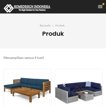
Beranda
Produk
Produk
Diurutkan
Menampilkan semua 4 hasil
menurut
yang
terbaru