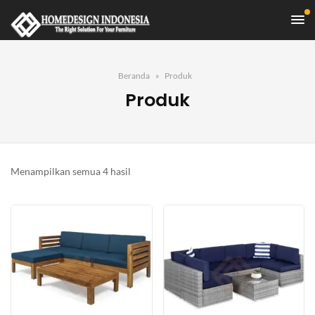
Beranda
Produk
Produk
Diurutkan
Menampilkan semua 4 hasil
menurut
yang
terbaru