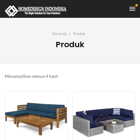
Beranda
Produk
Produk
Diurutkan
Menampilkan semua 4 hasil
menurut
yang
terbaru