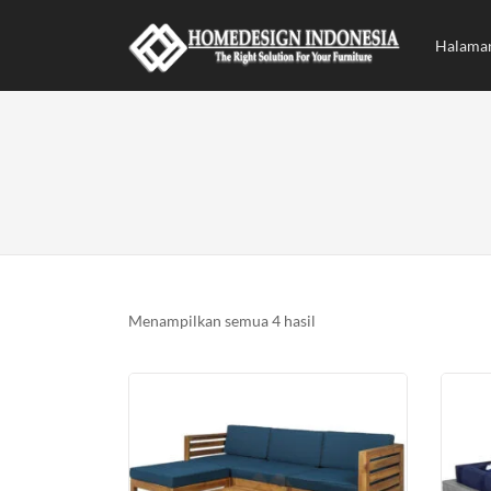
Halama
Diurutkan
Menampilkan semua 4 hasil
menurut
yang
terbaru