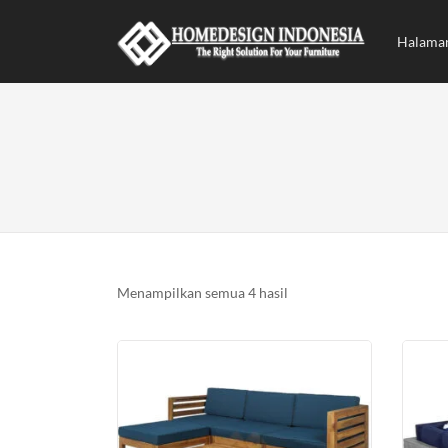
Halama
Diurutkan
Menampilkan semua 4 hasil
menurut
yang
terbaru