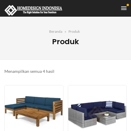
Beranda
Produk
Produk
Diurutkan
Menampilkan semua 4 hasil
menurut
yang
terbaru