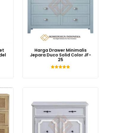
et
Harga Drawer Minimalis
del
Jepara Duco Solid Color JF-
25
Dinilai
5.00
dari 5