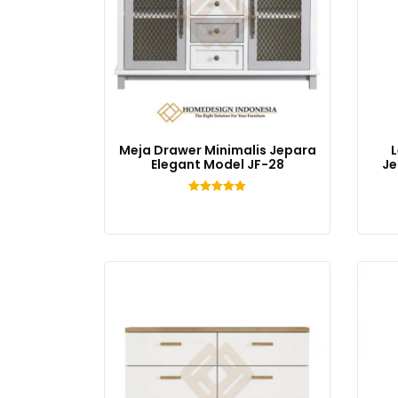
Meja Drawer Minimalis Jepara
L
Elegant Model JF-28
Je
Dinilai
5.00
dari 5