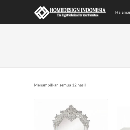
Halama
Diurutkan
Menampilkan semua 12 hasil
menurut
yang
terbaru