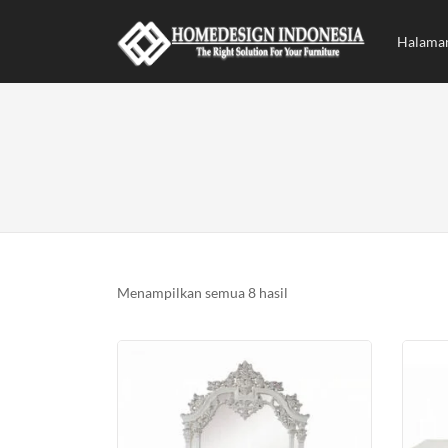
Halama
Diurutkan
Menampilkan semua 8 hasil
menurut
yang
terbaru