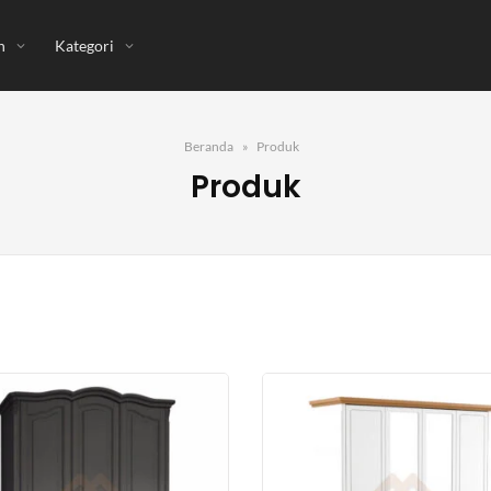
n
Kategori
Beranda
Produk
Produk