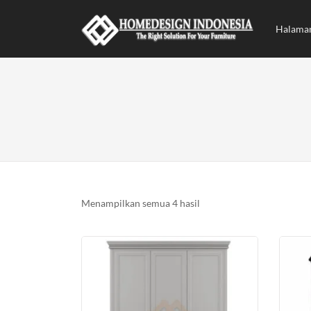
Halama
Diurutkan
Menampilkan semua 4 hasil
menurut
yang
terbaru