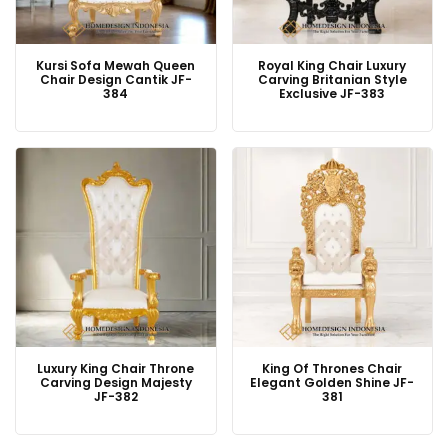
Kursi Sofa Mewah Queen
Royal King Chair Luxury
Chair Design Cantik JF-
Carving Britanian Style
384
Exclusive JF-383
Luxury King Chair Throne
King Of Thrones Chair
Carving Design Majesty
Elegant Golden Shine JF-
JF-382
381