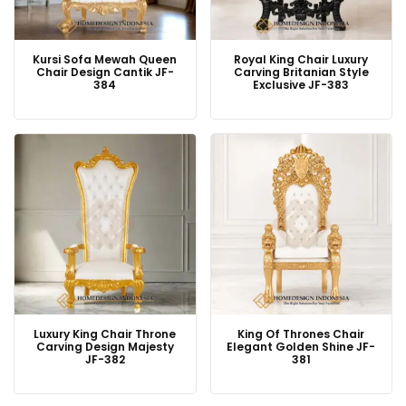
Kursi Sofa Mewah Queen
Royal King Chair Luxury
Chair Design Cantik JF-
Carving Britanian Style
384
Exclusive JF-383
Luxury King Chair Throne
King Of Thrones Chair
Carving Design Majesty
Elegant Golden Shine JF-
JF-382
381