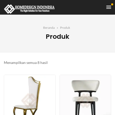
Beranda
Produk
Produk
Diurutkan
Menampilkan semua 8 hasil
menurut
yang
terbaru