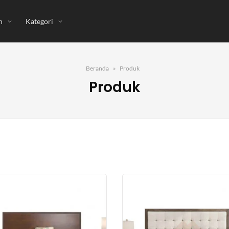
n
Kategori
Beranda
Produk
Produk