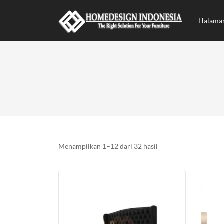
Halama
Diurutkan
Menampilkan 1–12 dari 32 hasil
menurut
yang
terbaru