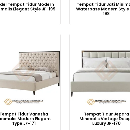
del Tempat Tidur Modern
Tempat Tidur Jati Minima
imalis Elegant Style JF-199
Waterbase Modern Style 
198
Harga
Harga
aslinya
saat
adalah:
ini
Rp13,000,000.
adalah:
Rp8,000,000.
Tempat Tidur Vanesha
Tempat Tidur Jepara
inimalis Modern Elegant
Minimalis Vintage Desi
Type JF-171
Luxury JF-170