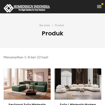
Beranda
Produk
Produk
Diurutkan
Menampilkan 1–8 dari 22 hasil
menurut
yang
terbaru
Sectional Sofa Minimalis
Sofa L Minimalis Modern