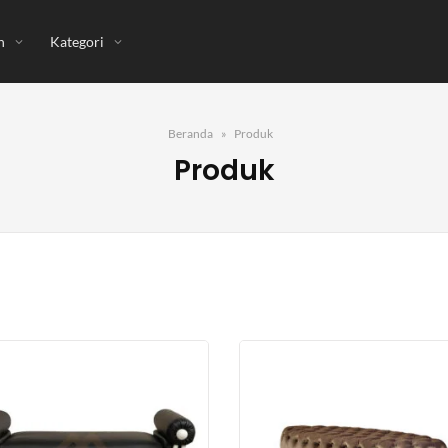
n
Kategori
Beranda
Produk
Produk