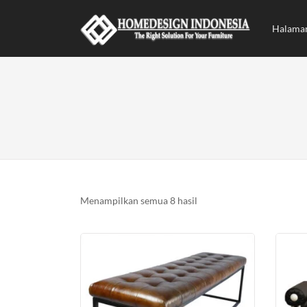
Halama
Diurutkan
Menampilkan semua 8 hasil
menurut
yang
terbaru