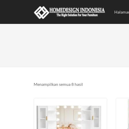
Halama
Diurutkan
Menampilkan semua 8 hasil
menurut
yang
terbaru