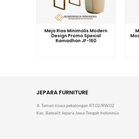
Meja Rias Minimalis Modern
M
Design Promo Spesial
Mod
Ramadhan JF-160
Harga
Harga
aslinya
saat
adalah:
ini
Rp11,000,000.
adalah:
Rp8,500,000.
JEPARA FURNITURE
Jl. Taman siswa pekalongan RT.02/RW.02
Kec. Batealit Jepara Jawa Tengah Indonesia