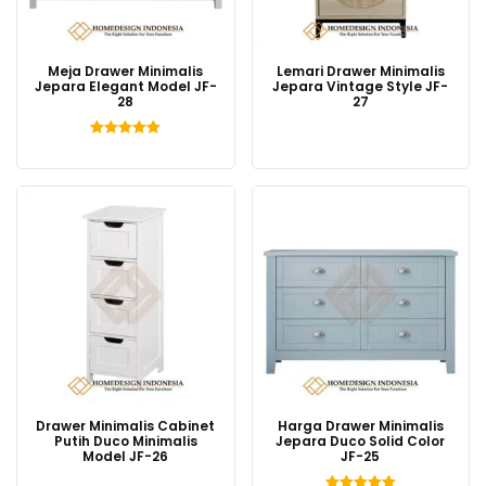
Meja Drawer Minimalis
Lemari Drawer Minimalis
Jepara Elegant Model JF-
Jepara Vintage Style JF-
28
27
Dinilai
5.00
dari 5
Drawer Minimalis Cabinet
Harga Drawer Minimalis
Putih Duco Minimalis
Jepara Duco Solid Color
Model JF-26
JF-25