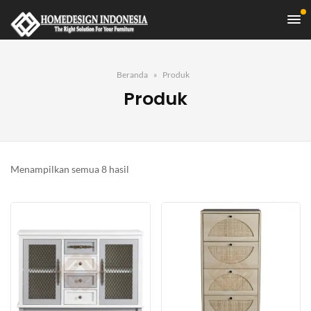
Beranda
Produk
Produk
Diurutkan
Menampilkan semua 8 hasil
menurut
yang
terbaru