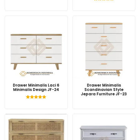
Dinilai
5.00
dari 5
Drawer Minimalis Laci 6
Drawer Minimalis
Minimalis Design JF-24
Scandinavian Style
Jepara Furniture JF-23
Dinilai
5.00
dari 5