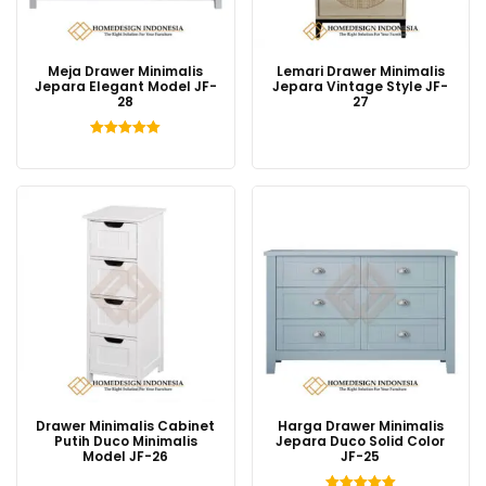
Meja Drawer Minimalis
Lemari Drawer Minimalis
Jepara Elegant Model JF-
Jepara Vintage Style JF-
28
27
Dinilai
5.00
dari 5
Drawer Minimalis Cabinet
Harga Drawer Minimalis
Putih Duco Minimalis
Jepara Duco Solid Color
Model JF-26
JF-25