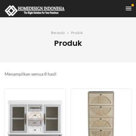
Beranda
Produk
Produk
Diurutkan
Menampilkan semua 8 hasil
menurut
yang
terbaru