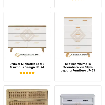
Dinilai
5.00
dari 5
Drawer Minimalis Laci 6
Drawer Minimalis
Minimalis Design JF-24
Scandinavian Style
Jepara Furniture JF-23
Dinilai
5.00
dari 5