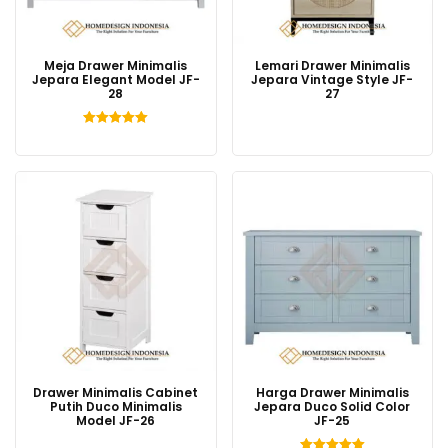
Meja Drawer Minimalis
Lemari Drawer Minimalis
Jepara Elegant Model JF-
Jepara Vintage Style JF-
28
27
Dinilai
5.00
dari 5
Drawer Minimalis Cabinet
Harga Drawer Minimalis
Putih Duco Minimalis
Jepara Duco Solid Color
Model JF-26
JF-25