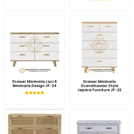
Dinilai
5.00
dari 5
Drawer Minimalis Laci 6
Drawer Minimalis
Minimalis Design JF-24
Scandinavian Style
Jepara Furniture JF-23
Dinilai
5.00
dari 5