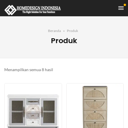
Beranda
Produk
Produk
Diurutkan
Menampilkan semua 8 hasil
menurut
yang
terbaru