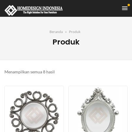
Beranda
Produk
Produk
Diurutkan
Menampilkan semua 8 hasil
menurut
yang
terbaru